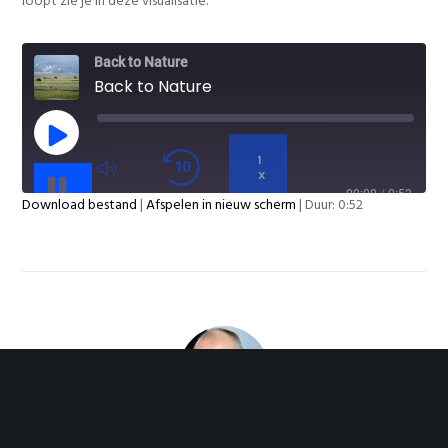
loopt zie je in deze visualisatie.
Back to Nature
Back to Nature
PLAY
EPISODE
1
X
PAUSE
00:00
/
0:52
Download bestand
|
Afspelen in nieuw scherm
|
Duur: 0:52
EPISODE
DELEN
ABONNEREN
DELEN
RSS FEED
LINK
EMBED