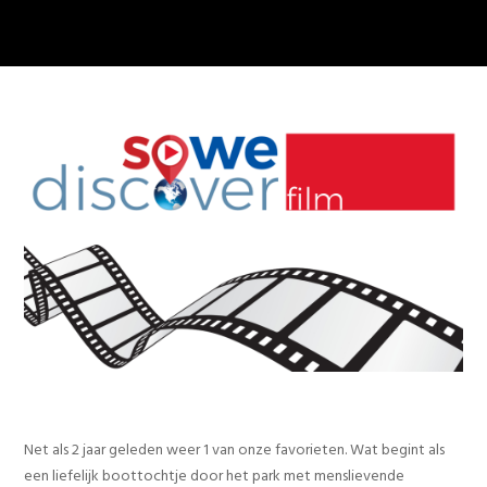
Net als 2 jaar geleden weer 1 van onze favorieten. Wat begint als
een liefelijk boottochtje door het park met menslievende