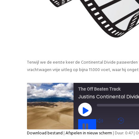
Terwijl we de eerste keer de Continental Divide passeerden 
vrachtwagen vrije uitleg op bijna 11.000 voet, waar hij ong
The Off Beaten Track
Justins Continental Divid
PLAY
EPISODE
PAUSE
Download bestand
|
Afspelen in nieuw scherm
|
Duur: 0:47
|
O
EPISODE