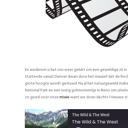
En wederom is het ons weer gelukt om een geweldige rit in e
Startende vanuit Denver dwars door het massief dat de Rock
grote hoogte wordt gestuwd. Na al het natuurgeweld maken
National Park en een rustig gokmomentje in Reno om uiteindel
zo goed voor onze
missie
want we doen slechts 1 nieuwe staa
The Wild & The West
The Wild & The West