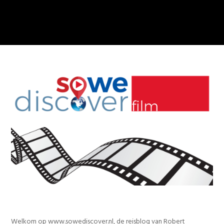
Welkom op www.sowediscover.nl, de reisblog van Robert